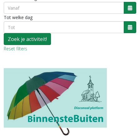
Ope
Tot welke dag
Ope
Reset filters