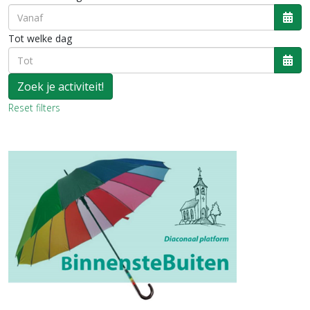
Ope
Tot welke dag
Ope
Reset filters