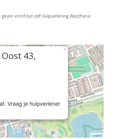
 geven en/of bel zelf Hulpverlening Westfriese
×
 Oost 43,
f. Vraag je hulpverlener
Leaflet