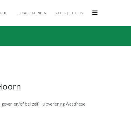
ATIE
LOKALE KERKEN
ZOEK JE HULP?
 Hoorn
 geven en/of bel zelf Hulpverlening Westfriese