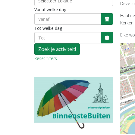
Deze se
Vanaf welke dag
Haal ee
Kerken
Open de kal
Tot welke dag
Elke wo
Open de kal
Reset filters