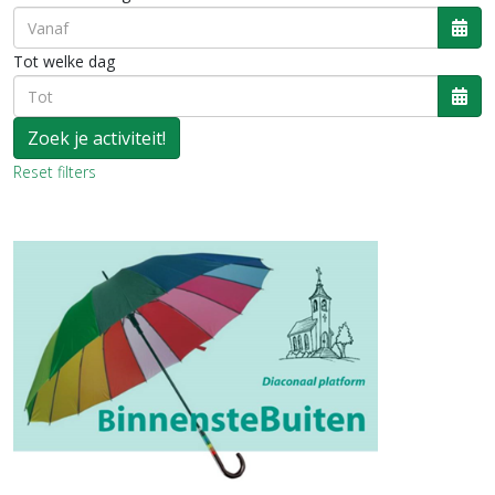
Ope
Tot welke dag
Ope
Reset filters