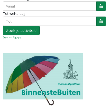
Ope
Tot welke dag
Ope
Reset filters